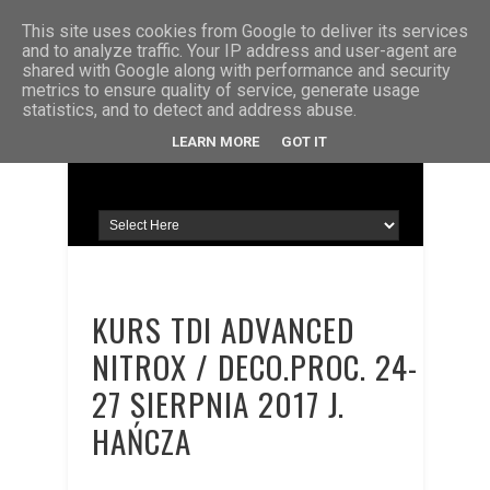
STRONA GŁÓWNA
KONTAKT
O MNIE
This site uses cookies from Google to deliver its services
and to analyze traffic. Your IP address and user-agent are
shared with Google along with performance and security
metrics to ensure quality of service, generate usage
statistics, and to detect and address abuse.
LEARN MORE
GOT IT
KURS TDI ADVANCED
NITROX / DECO.PROC. 24-
27 SIERPNIA 2017 J.
HAŃCZA