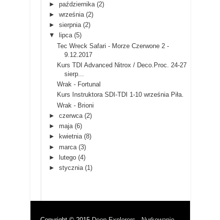
►
października
(2)
►
września
(2)
►
sierpnia
(2)
▼
lipca
(5)
Tec Wreck Safari - Morze Czerwone 2 -
9.12.2017
Kurs TDI Advanced Nitrox / Deco.Proc. 24-27
sierp...
Wrak - Fortunal
Kurs Instruktora SDI-TDI 1-10 września Piła.
Wrak - Brioni
►
czerwca
(2)
►
maja
(6)
►
kwietnia
(8)
►
marca
(3)
►
lutego
(4)
►
stycznia
(1)
Copyright © 2015
Deep Explorers - Nurkowanie