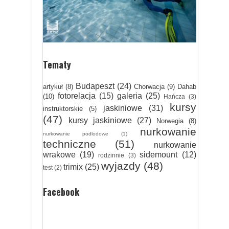
Tematy
Budapeszt
(24)
artykuł
(8)
Chorwacja
(9)
Dahab
fotorelacja
(15)
galeria
(25)
(10)
Hańcza
(3)
kursy
jaskiniowe
(31)
instruktorskie
(5)
(47)
kursy jaskiniowe
(27)
Norwegia
(8)
nurkowanie
nurkowanie podlodowe
(1)
techniczne
(51)
nurkowanie
wrakowe
(19)
sidemount
(12)
rodzinnie
(3)
wyjazdy
(48)
trimix
(25)
test
(2)
Facebook