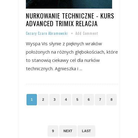
NURKOWANIE TECHNICZNE - KURS
ADVANCED TRIMIX RELACJA
Cezary Czaro Abramowski
Add Comment
Wyspa Vis słynie z pięknych wraków
położonych na różnych głębokościach, które
to stanowią ciekawy cel dla nurków
technicznych. Agnieszka i ...
1
2
3
4
5
6
7
8
9
NEXT
LAST