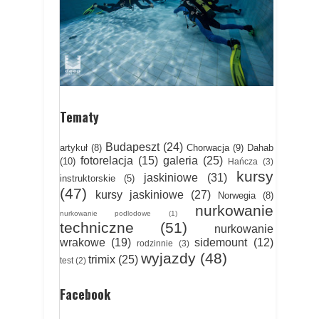
Tematy
Budapeszt
(24)
artykuł
(8)
Chorwacja
(9)
Dahab
fotorelacja
(15)
galeria
(25)
(10)
Hańcza
(3)
kursy
jaskiniowe
(31)
instruktorskie
(5)
(47)
kursy jaskiniowe
(27)
Norwegia
(8)
nurkowanie
nurkowanie podlodowe
(1)
techniczne
(51)
nurkowanie
wrakowe
(19)
sidemount
(12)
rodzinnie
(3)
wyjazdy
(48)
trimix
(25)
test
(2)
Facebook