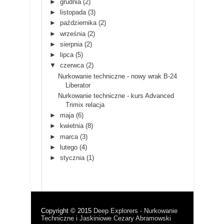
►
grudnia
(2)
►
listopada
(3)
►
października
(2)
►
września
(2)
►
sierpnia
(2)
►
lipca
(5)
▼
czerwca
(2)
Nurkowanie techniczne - nowy wrak B-24
Liberator
Nurkowanie techniczne - kurs Advanced
Trimix relacja
►
maja
(6)
►
kwietnia
(8)
►
marca
(3)
►
lutego
(4)
►
stycznia
(1)
Copyright © 2015
Deep Explorers - Nurkowanie
Techniczne i Jaskiniowe Cezary Abramowski