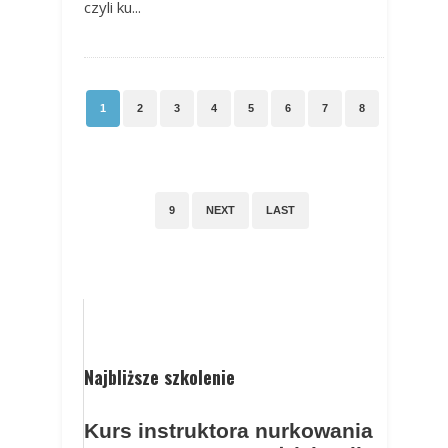
czyli ku...
1
2
3
4
5
6
7
8
9
NEXT
LAST
Najbliższe szkolenie
Kurs instruktora nurkowania