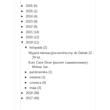
►
2026
(6)
►
2025
(1)
►
2024
(4)
►
2023
(9)
►
2022
(8)
►
2021
(14)
►
2020
(12)
▼
2019
(11)
▼
listopada
(2)
Wyjazd rekreacyjno-techniczny do Dahab 22 -
29 lut...
Kurs Cave Diver (poziom zaawansowany) -
Molnar Jan...
►
października
(1)
►
sierpnia
(1)
►
czerwca
(4)
►
maja
(3)
►
2018
(38)
►
2017
(40)