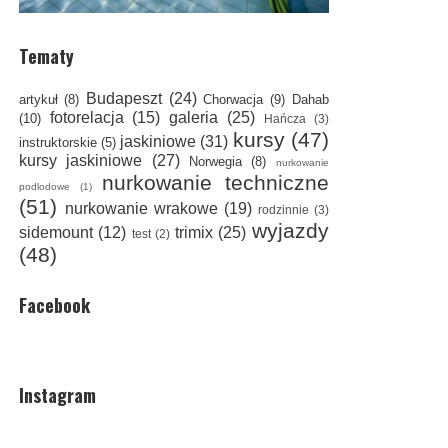
Tematy
Budapeszt
(24)
artykuł
(8)
Chorwacja
(9)
Dahab
fotorelacja
(15)
galeria
(25)
(10)
Hańcza
(3)
kursy
(47)
jaskiniowe
(31)
instruktorskie
(5)
kursy jaskiniowe
(27)
Norwegia
(8)
nurkowanie
nurkowanie techniczne
podlodowe
(1)
(51)
nurkowanie wrakowe
(19)
rodzinnie
(3)
wyjazdy
sidemount
(12)
trimix
(25)
test
(2)
(48)
Facebook
Instagram