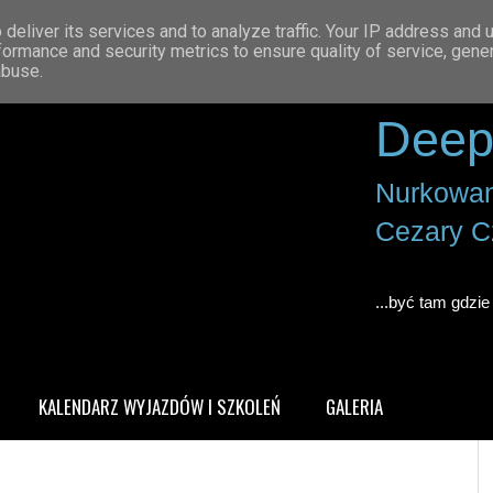
deliver its services and to analyze traffic. Your IP address and 
formance and security metrics to ensure quality of service, gen
abuse.
Deep
Nurkowan
Cezary C
...być tam gdzie 
KALENDARZ WYJAZDÓW I SZKOLEŃ
GALERIA