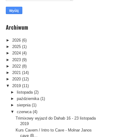
Archiwum
►
2026
(6)
►
2025
(1)
►
2024
(4)
►
2023
(9)
►
2022
(8)
►
2021
(14)
►
2020
(12)
▼
2019
(11)
►
listopada
(2)
►
października
(1)
►
sierpnia
(1)
▼
czerwca
(4)
Trimixowy wyjazd do Dahab 16 - 23 listopada
2019
Kurs Cavern / Intro to Cave - Molnar Janos
cave (B...