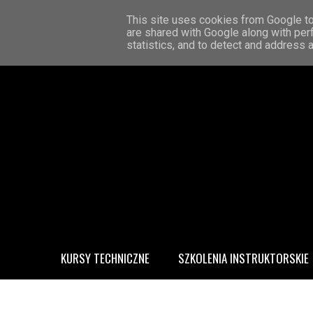
STRONA GŁÓWNA
KONTAKT
O MNIE
This site uses cookies from Google to 
are shared with Google along with per
statistics, and to detect and address 
KURSY TECHNICZNE
SZKOLENIA INSTRUKTORSKIE