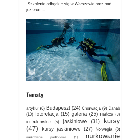
Szkolenie odbędzie się w Warszawie oraz nad
jeziorem...
Tematy
Budapeszt
(24)
artykuł
(8)
Chorwacja
(9)
Dahab
fotorelacja
(15)
galeria
(25)
(10)
Hańcza
(3)
kursy
jaskiniowe
(31)
instruktorskie
(5)
(47)
kursy jaskiniowe
(27)
Norwegia
(8)
nurkowanie
nurkowanie podlodowe
(1)