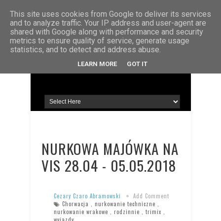
STRONA GŁÓWNA
KONTAKT
O MNIE
This site uses cookies from Google to deliver its services
and to analyze traffic. Your IP address and user-agent are
shared with Google along with performance and security
metrics to ensure quality of service, generate usage
statistics, and to detect and address abuse.
LEARN MORE
GOT IT
NURKOWA MAJÓWKA NA
VIS 28.04 - 05.05.2018
Cezary Czaro Abramowski
Add Comment
Chorwacja
,
nurkowanie techniczne
,
nurkowanie wrakowe
,
rodzinnie
,
trimix
,
wyjazdy