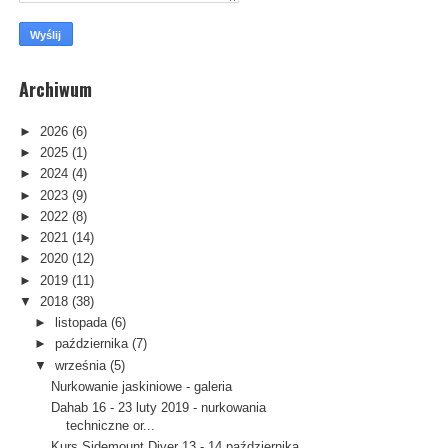
Archiwum
►
2026
(6)
►
2025
(1)
►
2024
(4)
►
2023
(9)
►
2022
(8)
►
2021
(14)
►
2020
(12)
►
2019
(11)
▼
2018
(38)
►
listopada
(6)
►
października
(7)
▼
września
(5)
Nurkowanie jaskiniowe - galeria
Dahab 16 - 23 luty 2019 - nurkowania
techniczne or...
Kurs Sidemount Diver 13 - 14 października