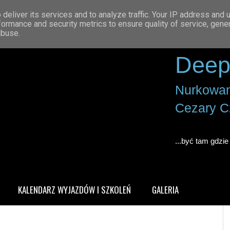
deliver its services and to analyze traffic. Your IP address and 
formance and security metrics to ensure quality of service, gen
abuse.
Deep
Nurkowan
Cezary C
...być tam gdzie 
KALENDARZ WYJAZDÓW I SZKOLEŃ
GALERIA