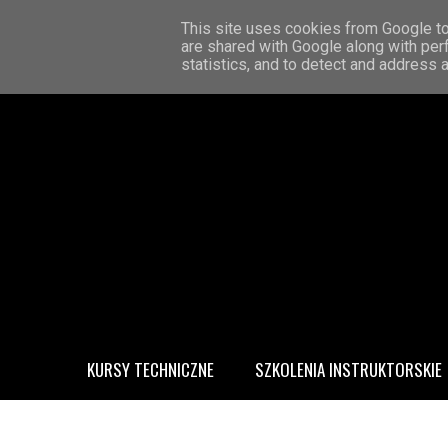
STRONA GŁÓWNA
KONTAKT
O MNIE
This site uses cookies from Google to 
are shared with Google along with per
statistics, and to detect and address 
KURSY TECHNICZNE
SZKOLENIA INSTRUKTORSKIE