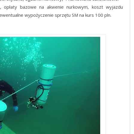
ln, opłaty bazowe na akwenie nurkowym, koszt wyjazdu
, ewentualne wypożyczenie sprzętu SM na kurs 100 pln.