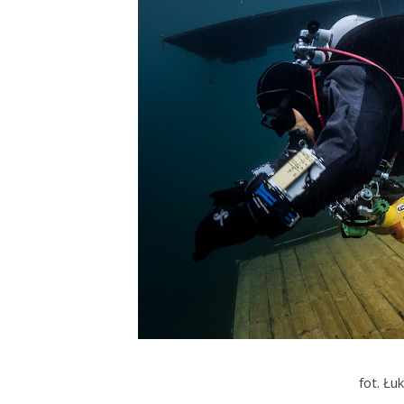
fot. Łu