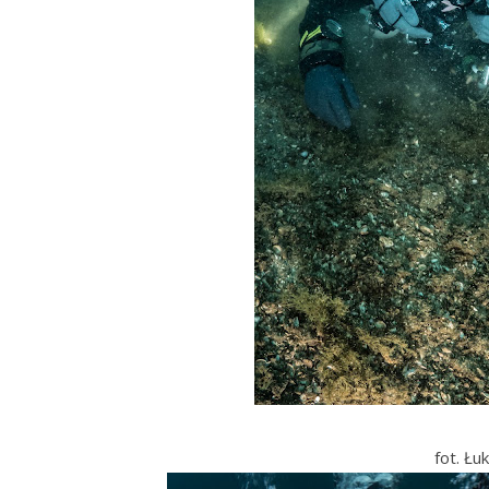
fot. Łu