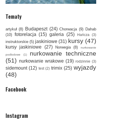
Tematy
Budapeszt
(24)
artykuł
(8)
Chorwacja
(9)
Dahab
fotorelacja
(15)
galeria
(25)
(10)
Hańcza
(3)
kursy
(47)
jaskiniowe
(31)
instruktorskie
(5)
kursy jaskiniowe
(27)
Norwegia
(8)
nurkowanie
nurkowanie techniczne
podlodowe
(1)
(51)
nurkowanie wrakowe
(19)
rodzinnie
(3)
wyjazdy
sidemount
(12)
trimix
(25)
test
(2)
(48)
Facebook
Instagram