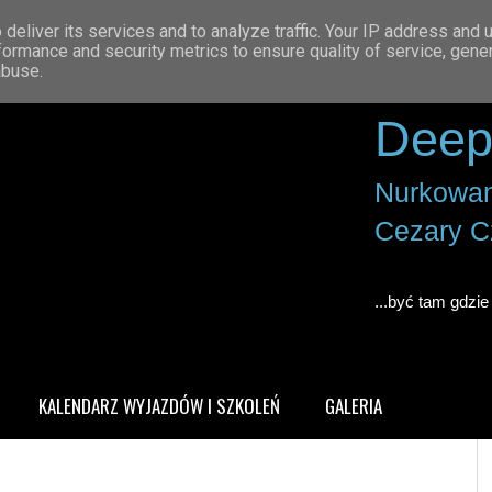
deliver its services and to analyze traffic. Your IP address and 
formance and security metrics to ensure quality of service, gen
abuse.
Deep
Nurkowan
Cezary C
...być tam gdzie 
KALENDARZ WYJAZDÓW I SZKOLEŃ
GALERIA