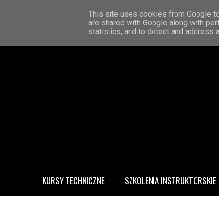
STRONA GŁÓWNA
KONTAKT
O MNIE
This site uses cookies from Google to 
are shared with Google along with per
statistics, and to detect and address 
KURSY TECHNICZNE
SZKOLENIA INSTRUKTORSKIE