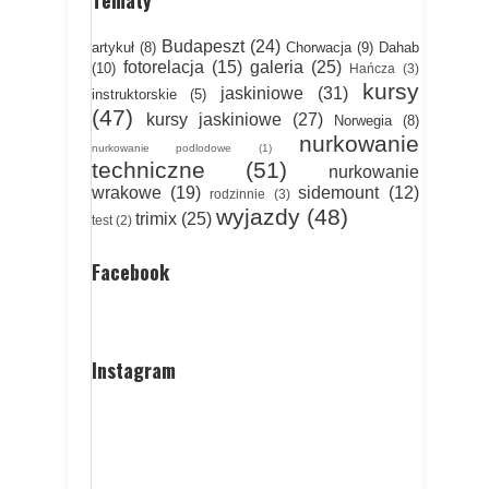
Tematy
Budapeszt
(24)
artykuł
(8)
Chorwacja
(9)
Dahab
fotorelacja
(15)
galeria
(25)
(10)
Hańcza
(3)
kursy
jaskiniowe
(31)
instruktorskie
(5)
(47)
kursy jaskiniowe
(27)
Norwegia
(8)
nurkowanie
nurkowanie podlodowe
(1)
techniczne
(51)
nurkowanie
wrakowe
(19)
sidemount
(12)
rodzinnie
(3)
wyjazdy
(48)
trimix
(25)
test
(2)
Facebook
Instagram