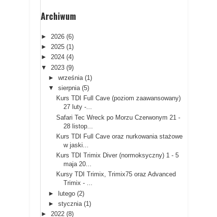
Archiwum
►
2026
(6)
►
2025
(1)
►
2024
(4)
▼
2023
(9)
►
września
(1)
▼
sierpnia
(5)
Kurs TDI Full Cave (poziom zaawansowany)
27 luty -...
Safari Tec Wreck po Morzu Czerwonym 21 -
28 listop...
Kurs TDI Full Cave oraz nurkowania stażowe
w jaski...
Kurs TDI Trimix Diver (normoksyczny) 1 - 5
maja 20...
Kursy TDI Trimix, Trimix75 oraz Advanced
Trimix - ...
►
lutego
(2)
►
stycznia
(1)
►
2022
(8)