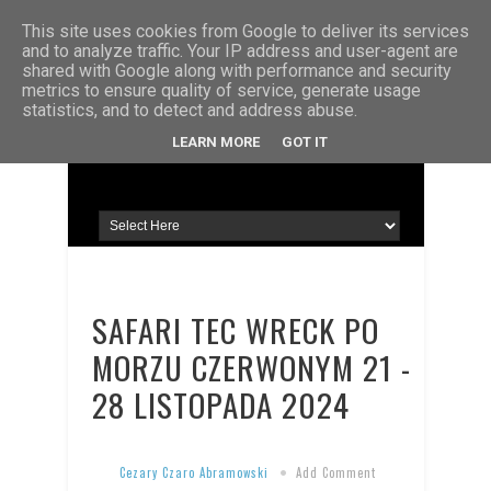
STRONA GŁÓWNA
KONTAKT
O MNIE
This site uses cookies from Google to deliver its services
and to analyze traffic. Your IP address and user-agent are
shared with Google along with performance and security
metrics to ensure quality of service, generate usage
statistics, and to detect and address abuse.
LEARN MORE
GOT IT
SAFARI TEC WRECK PO
MORZU CZERWONYM 21 -
28 LISTOPADA 2024
Cezary Czaro Abramowski
Add Comment