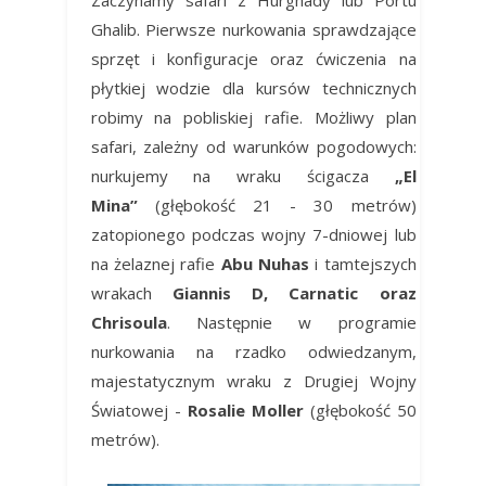
Zaczynamy safari z Hurghady lub Portu
Ghalib. Pierwsze nurkowania sprawdzające
sprzęt i konfiguracje oraz ćwiczenia na
płytkiej wodzie dla kursów technicznych
robimy na pobliskiej rafie. Możliwy plan
safari, zależny od warunków pogodowych:
nurkujemy na wraku ścigacza
„El
Mina”
(głębokość 21 - 30 metrów)
zatopionego podczas wojny 7-dniowej lub
na żelaznej rafie
Abu Nuhas
i tamtejszych
wrakach
Giannis D, Carnatic oraz
Chrisoula
. Następnie w programie
nurkowania na rzadko odwiedzanym,
majestatycznym wraku z Drugiej Wojny
Światowej -
Rosalie Moller
(głębokość 50
metrów).