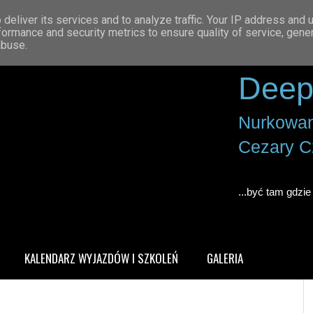
deliver its services and to analyze traffic. Your IP address and 
formance and security metrics to ensure quality of service, gen
abuse.
Deep
Nurkowan
Cezary C
...być tam gdzie 
KALENDARZ WYJAZDÓW I SZKOLEŃ
GALERIA