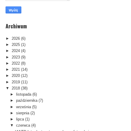
Archiwum
►
2026
(6)
►
2025
(1)
►
2024
(4)
►
2023
(9)
►
2022
(8)
►
2021
(14)
►
2020
(12)
►
2019
(11)
▼
2018
(38)
►
listopada
(6)
►
października
(7)
►
września
(5)
►
sierpnia
(2)
►
lipca
(1)
▼
czerwca
(4)