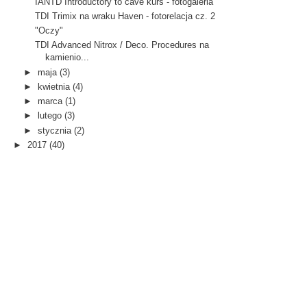
IANTD Introductory to cave kurs - fotogaleria
TDI Trimix na wraku Haven - fotorelacja cz. 2
"Oczy"
TDI Advanced Nitrox / Deco. Procedures na
kamienio...
►
maja
(3)
►
kwietnia
(4)
►
marca
(1)
►
lutego
(3)
►
stycznia
(2)
►
2017
(40)