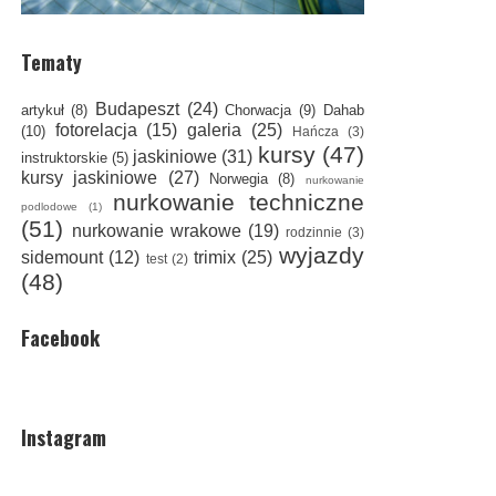
Tematy
Budapeszt
(24)
artykuł
(8)
Chorwacja
(9)
Dahab
fotorelacja
(15)
galeria
(25)
(10)
Hańcza
(3)
kursy
(47)
jaskiniowe
(31)
instruktorskie
(5)
kursy jaskiniowe
(27)
Norwegia
(8)
nurkowanie
nurkowanie techniczne
podlodowe
(1)
(51)
nurkowanie wrakowe
(19)
rodzinnie
(3)
wyjazdy
sidemount
(12)
trimix
(25)
test
(2)
(48)
Facebook
Instagram