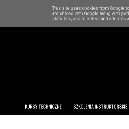
STRONA GŁÓWNA
KONTAKT
O MNIE
This site uses cookies from Google to 
are shared with Google along with per
statistics, and to detect and address 
KURSY TECHNICZNE
SZKOLENIA INSTRUKTORSKIE