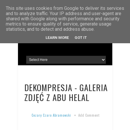
STRONA GŁÓWNA
KONTAKT
O MNIE
This site uses cookies from Google to deliver its services
and to analyze traffic. Your IP address and user-agent are
shared with Google along with performance and security
metrics to ensure quality of service, generate usage
statistics, and to detect and address abuse.
LEARN MORE
GOT IT
DEKOMPRESJA - GALERIA
ZDJĘĆ Z ABU HELAL
Cezary Czaro Abramowski
Add Comment