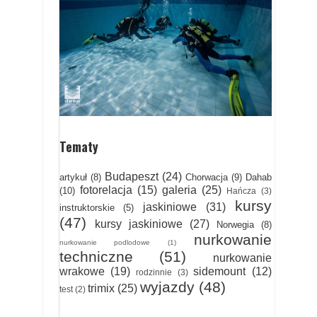
Tematy
Budapeszt
(24)
artykuł
(8)
Chorwacja
(9)
Dahab
fotorelacja
(15)
galeria
(25)
(10)
Hańcza
(3)
kursy
jaskiniowe
(31)
instruktorskie
(5)
(47)
kursy jaskiniowe
(27)
Norwegia
(8)
nurkowanie
nurkowanie podlodowe
(1)
techniczne
(51)
nurkowanie
wrakowe
(19)
sidemount
(12)
rodzinnie
(3)
wyjazdy
(48)
trimix
(25)
test
(2)