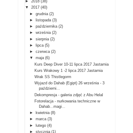
►
2018
(38)
▼
2017
(40)
►
grudnia
(2)
►
listopada
(3)
►
października
(2)
►
września
(2)
►
sierpnia
(2)
►
lipca
(5)
►
czerwca
(2)
▼
maja
(6)
Kurs Deep Diver 10-11 lipca 2017 Jastarnia
Kurs Wrakowy 1 -2 lipca 2017 Jastarnia
Wrak SS Thistlegorm
Wyjazd do Dahab (Egipt) 26 września - 3
październi...
Dekompresja - galeria zdjęć z Abu Helal
Fotorelacja - nurkowania techniczne w
Dahab...magi...
►
kwietnia
(8)
►
marca
(3)
►
lutego
(4)
►
stycznia
(1)