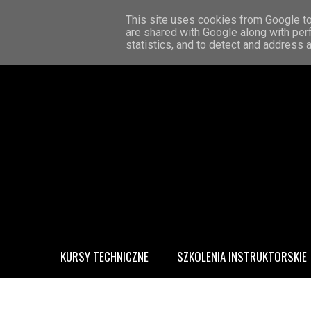
STRONA GŁÓWNA
KONTAKT
O MNIE
This site uses cookies from Google to 
are shared with Google along with per
statistics, and to detect and address 
KURSY TECHNICZNE
SZKOLENIA INSTRUKTORSKIE