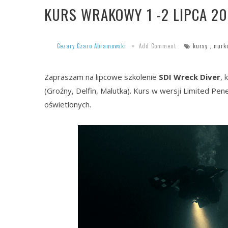
KURS WRAKOWY 1 -2 LIPCA 20
Cezary Czaro Abramowski
Add Comment
kursy
,
nurk
Zapraszam na lipcowe szkolenie
SDI Wreck Diver
, 
(Groźny, Delfin, Malutka). Kurs w wersji Limited Pen
oświetlonych.