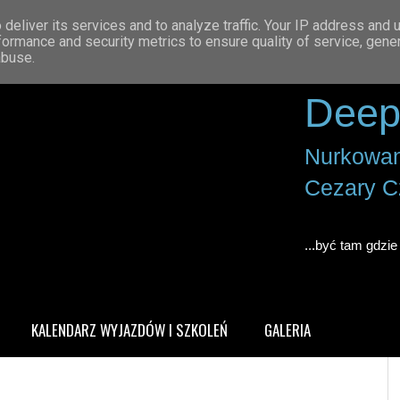
deliver its services and to analyze traffic. Your IP address and 
formance and security metrics to ensure quality of service, gen
abuse.
Deep
Nurkowan
Cezary C
...być tam gdzie 
KALENDARZ WYJAZDÓW I SZKOLEŃ
GALERIA