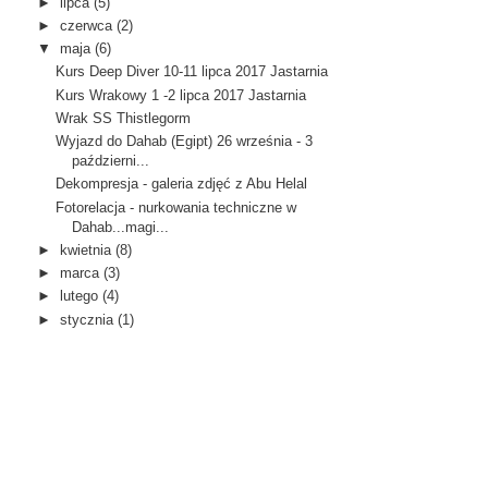
►
lipca
(5)
►
czerwca
(2)
▼
maja
(6)
Kurs Deep Diver 10-11 lipca 2017 Jastarnia
Kurs Wrakowy 1 -2 lipca 2017 Jastarnia
Wrak SS Thistlegorm
Wyjazd do Dahab (Egipt) 26 września - 3
październi...
Dekompresja - galeria zdjęć z Abu Helal
Fotorelacja - nurkowania techniczne w
Dahab...magi...
►
kwietnia
(8)
►
marca
(3)
►
lutego
(4)
►
stycznia
(1)