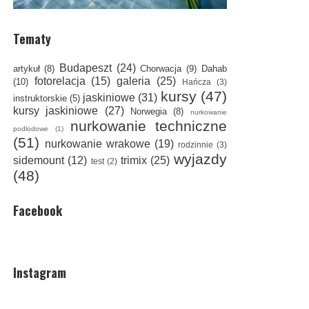
Tematy
Budapeszt
(24)
artykuł
(8)
Chorwacja
(9)
Dahab
fotorelacja
(15)
galeria
(25)
(10)
Hańcza
(3)
kursy
(47)
jaskiniowe
(31)
instruktorskie
(5)
kursy jaskiniowe
(27)
Norwegia
(8)
nurkowanie
nurkowanie techniczne
podlodowe
(1)
(51)
nurkowanie wrakowe
(19)
rodzinnie
(3)
wyjazdy
sidemount
(12)
trimix
(25)
test
(2)
(48)
Facebook
Instagram