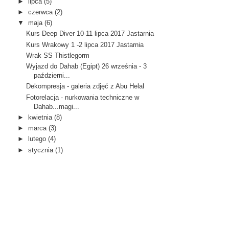
►
lipca
(5)
►
czerwca
(2)
▼
maja
(6)
Kurs Deep Diver 10-11 lipca 2017 Jastarnia
Kurs Wrakowy 1 -2 lipca 2017 Jastarnia
Wrak SS Thistlegorm
Wyjazd do Dahab (Egipt) 26 września - 3
październi...
Dekompresja - galeria zdjęć z Abu Helal
Fotorelacja - nurkowania techniczne w
Dahab...magi...
►
kwietnia
(8)
►
marca
(3)
►
lutego
(4)
►
stycznia
(1)