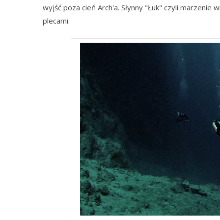
wyjść poza cień Arch'a. Słynny "Łuk" czyli marzenie 
plecami.