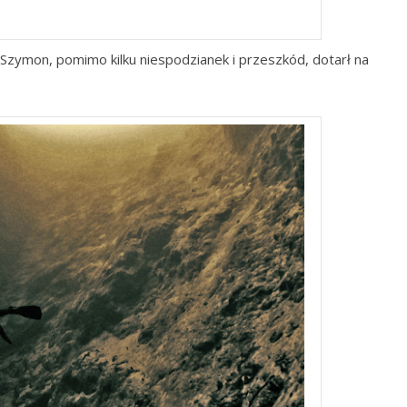
Blue hole
i Szymon, pomimo kilku niespodzianek i przeszkód, dotarł na