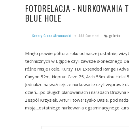
FOTORELACJA - NURKOWANIA T
BLUE HOLE
Cezary Czaro Abramowski
Add Comment
galeria
Minęło prawie półtora roku od naszej ostatniej wizy
technicznych w Egipcie czyli zawsze słonecznego Dah
różne misje i cele. Kursy TDI Extended Range i Adv
Canyon 52m, Neptun Cave 75, Arch 56m. Abu Helal 
Jednakże najważniejsze nurkowanie czyli wyprawę dz
dzień.....po długich planowaniach i naradach Drużyna P
Zespół Krzysiek, Artur i towarzysko Basia, pod nad
misją....ostatniego nurkowania egzaminacyjnego kur