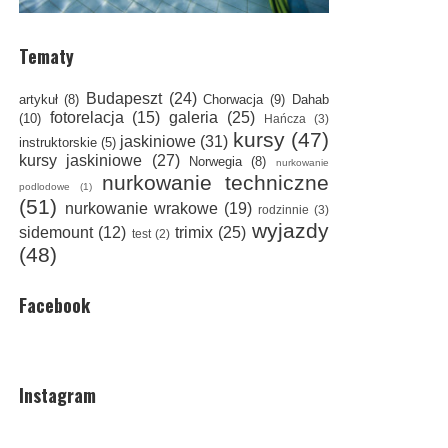
Tematy
Budapeszt
(24)
artykuł
(8)
Chorwacja
(9)
Dahab
fotorelacja
(15)
galeria
(25)
(10)
Hańcza
(3)
kursy
(47)
jaskiniowe
(31)
instruktorskie
(5)
kursy jaskiniowe
(27)
Norwegia
(8)
nurkowanie
nurkowanie techniczne
podlodowe
(1)
(51)
nurkowanie wrakowe
(19)
rodzinnie
(3)
wyjazdy
sidemount
(12)
trimix
(25)
test
(2)
(48)
Facebook
Instagram