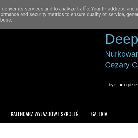
deliver its services and to analyze traffic. Your IP address and 
formance and security metrics to ensure quality of service, gen
abuse.
Deep
Nurkowan
Cezary C
...być tam gdzie 
KALENDARZ WYJAZDÓW I SZKOLEŃ
GALERIA