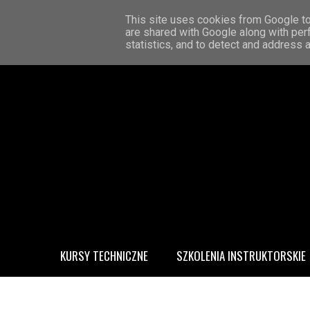
STRONA GŁÓWNA
KONTAKT
O MNIE
This site uses cookies from Google to 
are shared with Google along with per
statistics, and to detect and address 
KURSY TECHNICZNE
SZKOLENIA INSTRUKTORSKIE