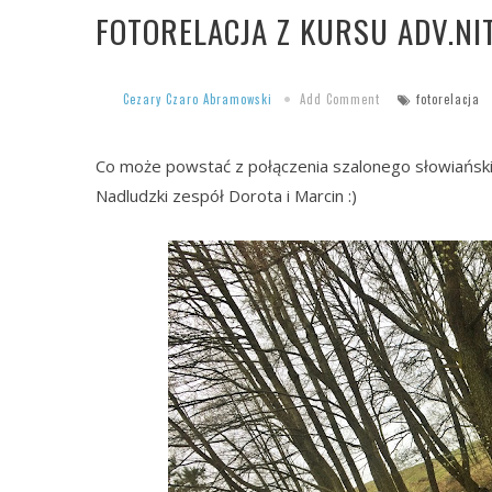
FOTORELACJA Z KURSU ADV.N
Cezary Czaro Abramowski
Add Comment
fotorelacja
Co może powstać z połączenia szalonego słowiańsk
Nadludzki zespół Dorota i Marcin :)