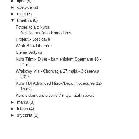
►
lipca
(5)
►
czerwca
(2)
►
maja
(6)
▼
kwietnia
(8)
Fotorelacja z kursu
Adv.Nitrox/Deco.Procedures
Projekt - Lost cave
Wrak B-24 Liberator
Cienie Bałtyku
Kurs Trimix Diver - kamieniołom Sparmann 18 -
21 m...
Wrakowy Vis - Chorwacja 27 maja - 3 czerwca
2017
Kurs TDI Advanced Nitrox/Deco.Procedures 12-
15 ma...
Kurs sidemount diver 6-7 maja - Zakrzówek
►
marca
(3)
►
lutego
(4)
►
stycznia
(1)