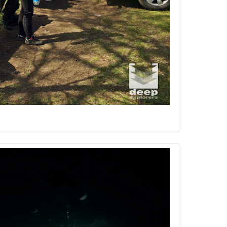
nced Nitrox Hancza