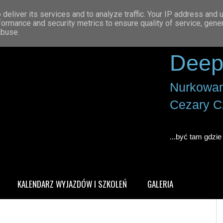
deliver its services and to analyze traffic. Your IP address and 
formance and security metrics to ensure quality of service, gen
abuse.
Deep
Nurkowan
Cezary C
...być tam gdzie 
KALENDARZ WYJAZDÓW I SZKOLEŃ
GALERIA