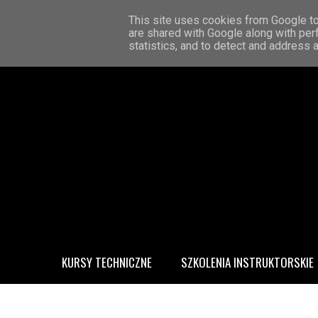
STRONA GŁÓWNA
KONTAKT
O MNIE
This site uses cookies from Google to 
are shared with Google along with per
statistics, and to detect and address 
KURSY TECHNICZNE
SZKOLENIA INSTRUKTORSKIE