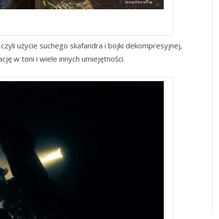
epExplorers
zyli użycie suchego skafandra i bojki dekompresyjnej,
ę w toni i wiele innych umiejętności.