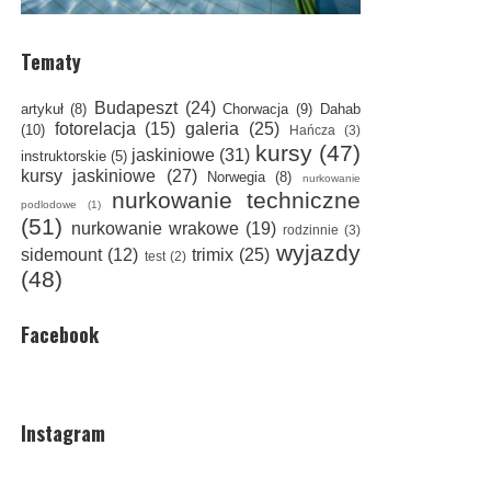
Tematy
Budapeszt
(24)
artykuł
(8)
Chorwacja
(9)
Dahab
fotorelacja
(15)
galeria
(25)
(10)
Hańcza
(3)
kursy
(47)
jaskiniowe
(31)
instruktorskie
(5)
kursy jaskiniowe
(27)
Norwegia
(8)
nurkowanie
nurkowanie techniczne
podlodowe
(1)
(51)
nurkowanie wrakowe
(19)
rodzinnie
(3)
wyjazdy
sidemount
(12)
trimix
(25)
test
(2)
(48)
Facebook
Instagram